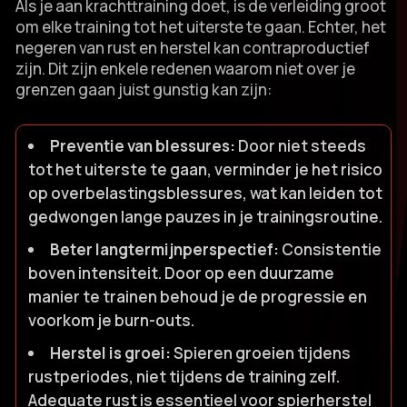
Als je aan krachttraining doet, is de verleiding groot
om elke training tot het uiterste te gaan.​ Echter, het
negeren van rust en herstel kan contraproductief
zijn.​ Dit zijn enkele redenen waarom niet over je
grenzen gaan juist gunstig kan zijn:
Preventie van blessures:
Door niet steeds
tot het uiterste te gaan, verminder je het risico
op overbelastingsblessures, wat kan leiden tot
gedwongen lange pauzes in je trainingsroutine.​
Beter langtermijnperspectief:
Consistentie
boven intensiteit.​ Door op een duurzame
manier te trainen behoud je de progressie en
voorkom je burn-outs.​
Herstel is groei:
Spieren groeien tijdens
rustperiodes, niet tijdens de training zelf.​
Adequate rust is essentieel voor spierherstel