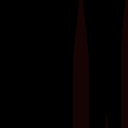
Ben je vastberaden om jouw fitnessdoelen te
halen, maar merk je dat je vooruitgang
stagneert? Een personal trainer kan dé sleutel
zijn tot het verdubbelen van je resultaten in de
sportschool.​ Deze professionals zijn niet alleen
je persoonlijke motivator, maar ook een...