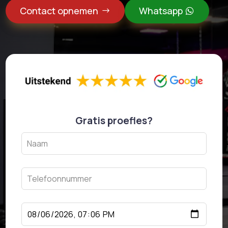
Contact opnemen
Whatsapp
Gratis proefles?
Leave
this
field
blank