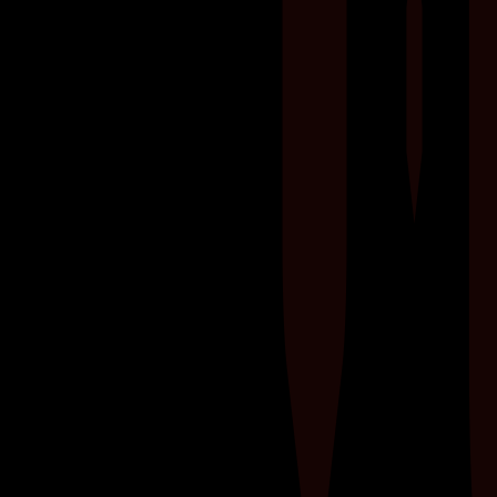
Wil je spiermassa opbouwen en tegelijkertijd je
cardiovasculaire conditie verbeteren? Ontdek
hoe je krachttraining combineert met
cardiotraining om je fitnessdoelen te bereiken.​
Leer de perfecte balans vinden tussen
gewichten heffen en je hartslag verhogen voor
een...