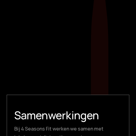
Ontdek de kracht van weerstandstraining met
elastieken! Deze veelzijdige
fitnesshulpmiddelen, soms ook bekend als
weerstandsbanden, bieden een scala aan
voordelen om jouw trainingsroutine naar een
hoger niveau te tillen.​ Flexibel, draagbaar en
geschikt voor elke...
Samenwerkingen
Bij 4 Seasons Fit werken we samen met