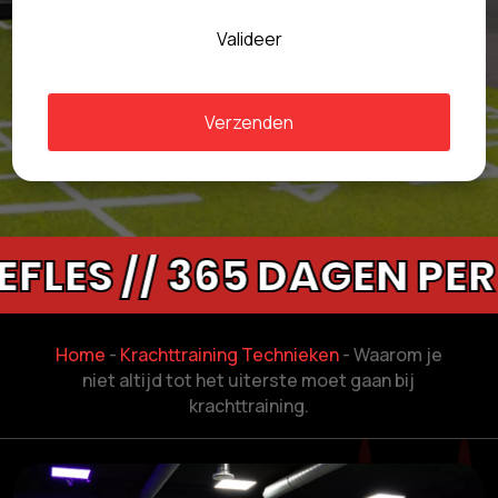
Valideer
Verzenden
 // 365 DAGEN PER JAA
Home
-
Krachttraining Technieken
-
Waarom je
niet altijd tot het uiterste moet gaan bij
krachttraining.​