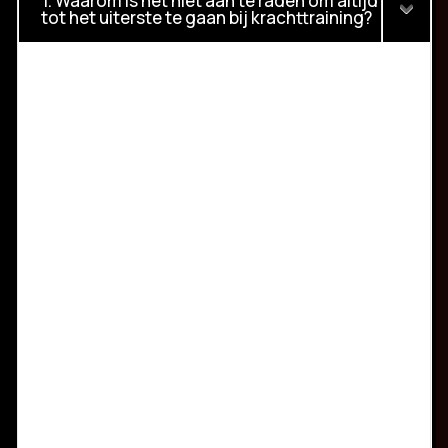
1. Waarom is het niet aan te raden om altijd
tot het uiterste te gaan bij krachttraining?