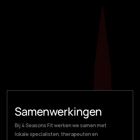
elastieken! Deze veelzijdige
fitnesshulpmiddelen, soms ook bekend als
weerstandsbanden, bieden een scala aan
voordelen om jouw trainingsroutine naar een
hoger niveau te tillen.​ Flexibel, draagbaar en
geschikt voor elke...
Samenwerkingen
Bij 4 Seasons Fit werken we samen met
lokale specialisten, therapeuten en