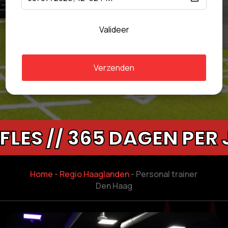
Valideer
Verzenden
// 365 DAGEN PER JAAR
Home
-
Regio Haaglanden
-
Personal trainer
Den Haag