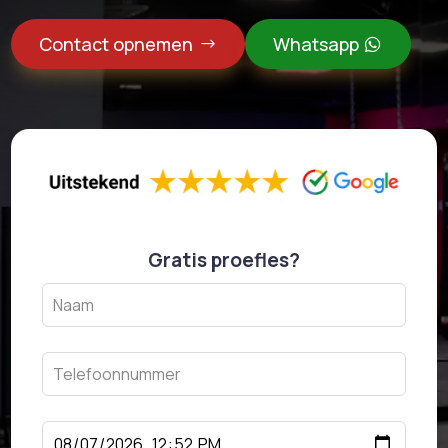
Contact opnemen
Whatsapp
Gratis proefles?
Leave
this
field
blank