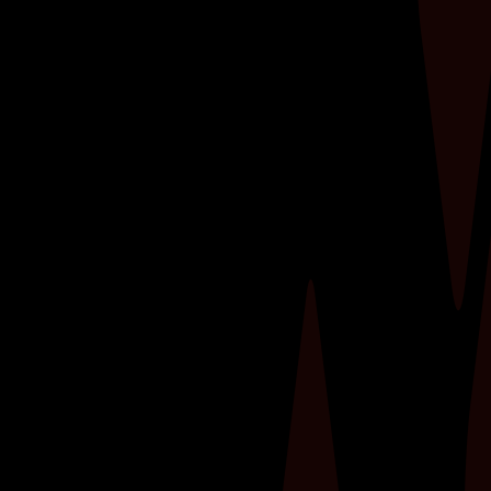
Ben je vastberaden om jouw fitnessdoelen te
halen, maar merk je dat je vooruitgang
stagneert? Een personal trainer kan dé sleutel
zijn tot het verdubbelen van je resultaten in de
sportschool.​ Deze professionals zijn niet alleen
je persoonlijke motivator, maar ook een...