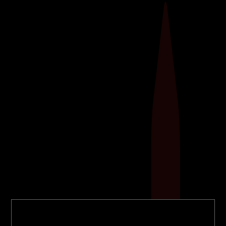
Ontdek de kracht van weerstandstraining met
elastieken! Deze veelzijdige
fitnesshulpmiddelen, soms ook bekend als
weerstandsbanden, bieden een scala aan
voordelen om jouw trainingsroutine naar een
hoger niveau te tillen.​ Flexibel, draagbaar en
geschikt voor elke...