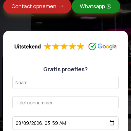
Contact opnemen
Whatsapp
Gratis proefles?
Leave
this
field
blank