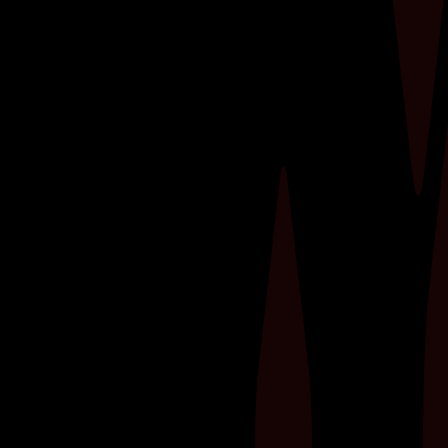
Ben je vastberaden om jouw fitnessdoelen te
halen, maar merk je dat je vooruitgang
stagneert? Een personal trainer kan dé sleutel
zijn tot het verdubbelen van je resultaten in de
sportschool.​ Deze professionals zijn niet alleen
je persoonlijke motivator, maar ook een...