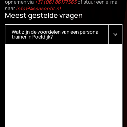
opnemen via
+31 (06) 86177565
of stuur een e-mail
naar
info@4seasonfit.​nl
.​
Meest gestelde vragen
Wat zijn de voordelen van een personal
trainer in Poeldijk?