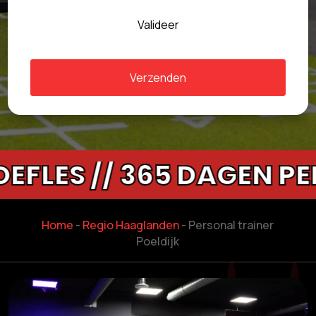
Valideer
Verzenden
S // 365 DAGEN PER JA
Home
-
Regio Haaglanden
-
Personal trainer
Poeldijk