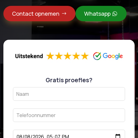
Contact opnemen
Whatsapp
Gratis proefles?
Leave
this
field
blank