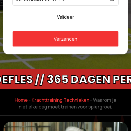
Valideer
Verzenden
 // 365 DAGEN PER JA
Home
-
Krachttraining Technieken
-
Waarom je
niet elke dag moet trainen voor spiergroei.​