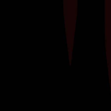
Ontdek de kracht van weerstandstraining met
elastieken! Deze veelzijdige