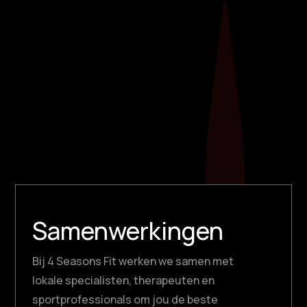
fitnesshulpmiddelen, soms ook bekend als
weerstandsbanden, bieden een scala aan
voordelen om jouw trainingsroutine naar een
hoger niveau te tillen.​ Flexibel, draagbaar en
geschikt voor elke...
Samenwerkingen
Bij 4 Seasons Fit werken we samen met
lokale specialisten, therapeuten en
sportprofessionals om jou de beste