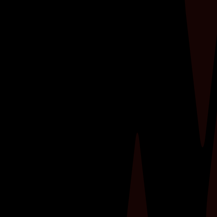
Ben je vastberaden om jouw fitnessdoelen te
halen, maar merk je dat je vooruitgang
stagneert? Een personal trainer kan dé sleutel
zijn tot het verdubbelen van je resultaten in de
sportschool.​ Deze professionals zijn niet alleen
je persoonlijke motivator, maar ook een...