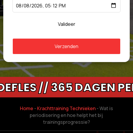
Valideer
Verzenden
S // 365 DAGEN PER JA
Home
-
Krachttraining Technieken
-
Wat is
periodisering en hoe helpt het bij
trainingsprogressie?