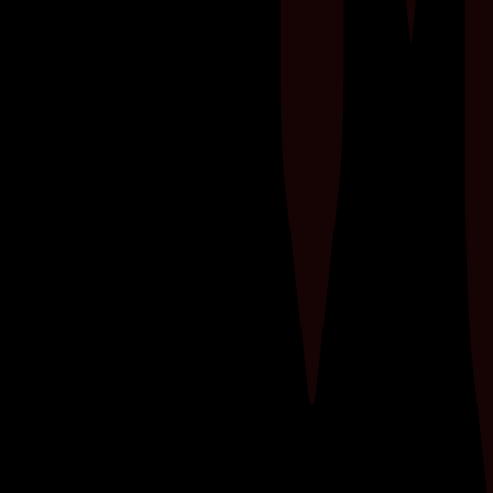
Wil je spiermassa opbouwen en tegelijkertijd je
cardiovasculaire conditie verbeteren? Ontdek
hoe je krachttraining combineert met
cardiotraining om je fitnessdoelen te bereiken.​
Leer de perfecte balans vinden tussen
gewichten heffen en je hartslag verhogen voor
een...