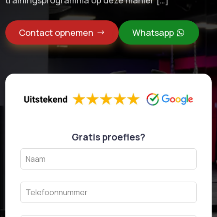
Contact opnemen
Whatsapp
Gratis proefles?
Leave
this
field
blank