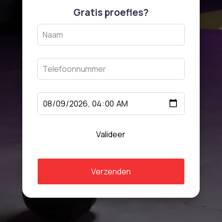
Gratis proefles?
Leave
this
field
blank
Valideer
Verzenden