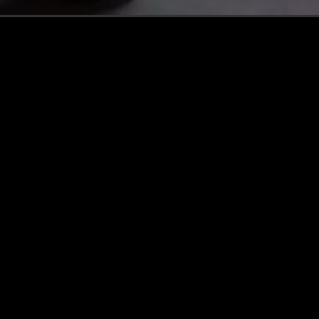
Personal training voor gewichtsverlies​
Personal training voor gewichtsverlies is de
sleutel tot een gezonder en energieker
leven.​ Bij 4 Seasons Fit pakken we dit aan
met een gepersonaliseerde aanpak.​ Samen
stellen we realistische doelen en kiezen we
activiteiten...