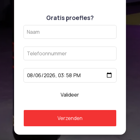
Gratis proefles?
Leave
this
field
blank
Valideer
Verzenden