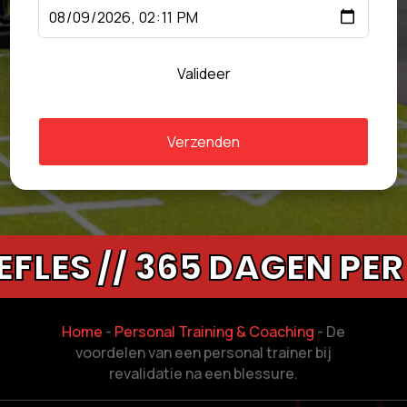
Valideer
Verzenden
// 365 DAGEN PER JAAR
Home
-
Personal Training & Coaching
-
De
voordelen van een personal trainer bij
revalidatie na een blessure.​