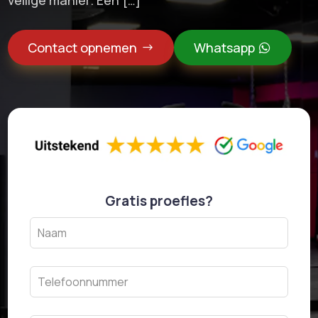
Contact opnemen
Whatsapp
Gratis proefles?
Leave
this
field
blank