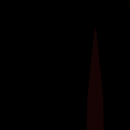
Ontdek de kracht van weerstandstraining met
elastieken! Deze veelzijdige
fitnesshulpmiddelen, soms ook bekend als
weerstandsbanden, bieden een scala aan
voordelen om jouw trainingsroutine naar een
hoger niveau te tillen.​ Flexibel, draagbaar en