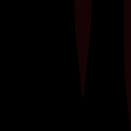
Wil je spiermassa opbouwen en tegelijkertijd je
cardiovasculaire conditie verbeteren? Ontdek
hoe je krachttraining combineert met
cardiotraining om je fitnessdoelen te bereiken.​
Leer de perfecte balans vinden tussen
gewichten heffen en je hartslag verhogen voor
een...