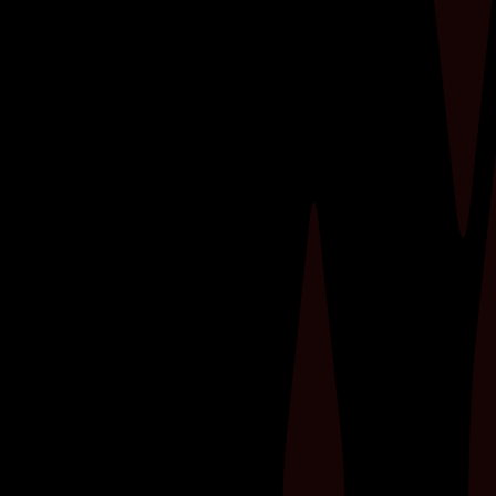
Ben je vastberaden om jouw fitnessdoelen te
halen, maar merk je dat je vooruitgang
stagneert? Een personal trainer kan dé sleutel
zijn tot het verdubbelen van je resultaten in de
sportschool.​ Deze professionals zijn niet alleen