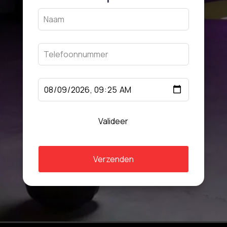
Leave
this
field
blank
Valideer
Verzenden